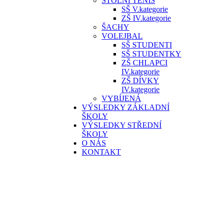
STOLNÍ TENIS
SŠ V.kategorie
ZŠ IV.kategorie
ŠACHY
VOLEJBAL
SŠ STUDENTI
SŠ STUDENTKY
ZŠ CHLAPCI
IV.kategorie
ZŠ DÍVKY
IV.kategorie
VYBÍJENÁ
VÝSLEDKY ZÁKLADNÍ
ŠKOLY
VÝSLEDKY STŘEDNÍ
ŠKOLY
O NÁS
KONTAKT