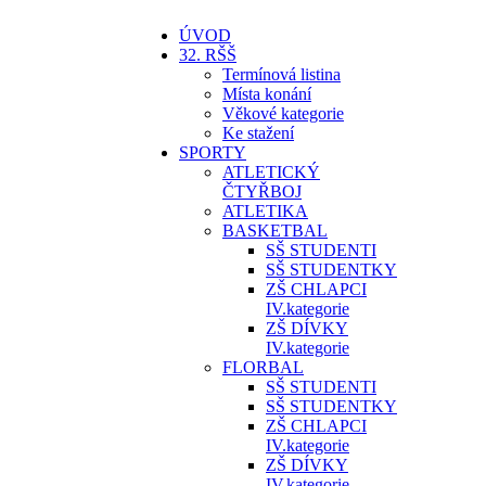
ÚVOD
32. RŠŠ
Termínová listina
Místa konání
Věkové kategorie
Ke stažení
SPORTY
ATLETICKÝ
ČTYŘBOJ
ATLETIKA
BASKETBAL
SŠ STUDENTI
SŠ STUDENTKY
ZŠ CHLAPCI
IV.kategorie
ZŠ DÍVKY
IV.kategorie
FLORBAL
SŠ STUDENTI
SŠ STUDENTKY
ZŠ CHLAPCI
IV.kategorie
ZŠ DÍVKY
IV.kategorie