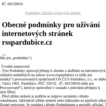
IČ: 60159910
Podmínky užívání webových stránek
Obecné podmínky pro užívání
internetových stránek
rsspardubice.cz
dále jen „podmínky“)
. Úvodní ustanovení
. Tyto Podmínky upravují přístup k obsahu a službám na internetových
tránkách umístěných na adrese www.rsspardubice.cz (dále jen
stránky“) provozovaných společností OS ČUS Pardubice, z.s., se sídl
 Vinici 1901, Pardubice, PSČ 530 02 , IČ: 60159910 (dále jen
Provozovatel“), která je oprávněná v souladu s právními předpisy k
ejich šíření.
. Před užitím stránek je potřeba se nejprve seznámit s těmito
odmínkami. Jakýmkoli užitím stránek nebo kliknutím na jakýkoli odka
živatel potvrzuje, že souhlasí s těmito Podmínkami a pravidly užívání.