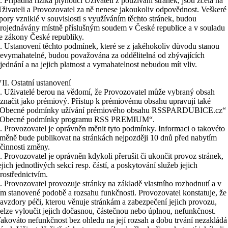
. Případná rizika plynoucí Uživateli z používání stránek, jsou zcela na
živateli a Provozovatel za ně nenese jakoukoliv odpovědnost. Veškeré
pory vzniklé v souvislosti s využíváním těchto stránek, budou
rojednávány místně příslušným soudem v České republice a v souladu
e zákony České republiky.
. Ustanovení těchto podmínek, které se z jakéhokoliv důvodu stanou
evymahatelné, budou považována za oddělitelná od zbývajících
jednání a na jejich platnost a vymahatelnost nebudou mít vliv.
II. Ostatní ustanovení
. Uživatelé berou na vědomí, že Provozovatel může vybraný obsah
značit jako prémiový. Přístup k prémiovému obsahu upravují také
Obecné podmínky užívání prémiového obsahu RSSPARDUBICE.cz“ 
Obecné podmínky programu RSS PREMIUM“.
. Provozovatel je oprávněn měnit tyto podmínky. Informaci o takovéto
měně bude publikovat na stránkách nejpozději 10 dnů před nabytím
činnosti změny.
. Provozovatel je oprávněn kdykoli přerušit či ukončit provoz stránek,
ejich jednotlivých sekcí resp. částí, a poskytování služeb jejich
rostřednictvím.
. Provozovatel provozuje stránky na základě vlastního rozhodnutí a v
ím stanovené podobě a rozsahu funkčnosti. Provozovatel konstatuje, že
avzdory péči, kterou věnuje stránkám a zabezpečení jejich provozu,
elze vyloučit jejich dočasnou, částečnou nebo úplnou, nefunkčnost.
akováto nefunkčnost bez ohledu na její rozsah a dobu trvání nezakládá