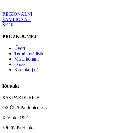
REGIONÁLNÍ
ŠAMPIONÁT
ŠKOL
PROZKOUMEJ
Úvod
Termínová listina
Místa konání
O nás
Kontaktuj nás
Kontakt
RSS PARDUBICE
OS ČUS Pardubice, z.s.
K Vinici 1901
530 02 Pardubice