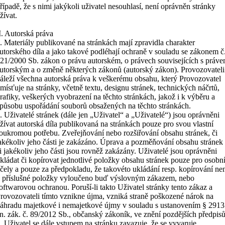
řípadě, že s nimi jakýkoli uživatel nesouhlasí, není oprávněn stránky
žívat.
I. Autorská práva
. Materiály publikované na stránkách mají zpravidla charakter
utorského díla a jako takové podléhají ochraně v souladu se zákonem č
21/2000 Sb. zákon o právu autorském, o právech souvisejících s práv
utorským a o změně některých zákonů (autorský zákon). Provozovateli
áleží všechna autorská práva k veškerému obsahu, který Provozovatel
mísťuje na stránky, včetně textu, designu stránek, technických náčrtů,
rafiky, veškerých vyobrazení na těchto stránkách, jakož i k výběru a
působu uspořádání souborů obsažených na těchto stránkách.
. Uživatelé stránek (dále jen „Uživatel“ a „Uživatelé“) jsou oprávněni
žívat autorská díla publikovaná na stránkách pouze pro svou vlastní
oukromou potřebu. Zveřejňování nebo rozšiřování obsahu stránek, či
akékoliv jeho části je zakázáno. Úprava a pozměňování obsahu stránek
i jakékoliv jeho části jsou rovněž zakázány. Uživatelé jsou oprávněni
kládat či kopírovat jednotlivé položky obsahu stránek pouze pro osobn
čely a pouze za předpokladu, že takovéto ukládání resp. kopírování ne
 příslušné položky vyloučeno buď výslovným zákazem, nebo
oftwarovou ochranou. Poruší-li takto Uživatel stránky tento zákaz a
rovozovateli tímto vznikne újma, vzniká straně poškozené nárok na
áhradu majetkové i nemajetkové újmy v souladu s ustanovením § 2913
n. zák. č. 89/2012 Sb., občanský zákoník, ve znění pozdějších předpisů
. Uživatel se dále vstupem na stránku zavazuje, že se vyvaruje