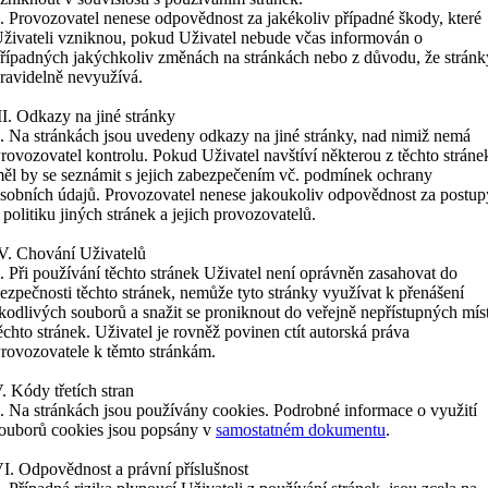
. Provozovatel nenese odpovědnost za jakékoliv případné škody, které
živateli vzniknou, pokud Uživatel nebude včas informován o
řípadných jakýchkoliv změnách na stránkách nebo z důvodu, že stránk
ravidelně nevyužívá.
II. Odkazy na jiné stránky
. Na stránkách jsou uvedeny odkazy na jiné stránky, nad nimiž nemá
rovozovatel kontrolu. Pokud Uživatel navštíví některou z těchto stráne
ěl by se seznámit s jejich zabezpečením vč. podmínek ochrany
sobních údajů. Provozovatel nenese jakoukoliv odpovědnost za postup
 politiku jiných stránek a jejich provozovatelů.
V. Chování Uživatelů
. Při používání těchto stránek Uživatel není oprávněn zasahovat do
ezpečnosti těchto stránek, nemůže tyto stránky využívat k přenášení
kodlivých souborů a snažit se proniknout do veřejně nepřístupných mís
ěchto stránek. Uživatel je rovněž povinen ctít autorská práva
rovozovatele k těmto stránkám.
. Kódy třetích stran
. Na stránkách jsou používány cookies. Podrobné informace o využití
ouborů cookies jsou popsány v
samostatném dokumentu
.
I. Odpovědnost a právní příslušnost