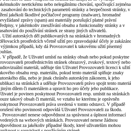
akémukoliv neetickému nebo nelegálnímu chování, spočívající zejména
 zasahování do technických parametrů stránky a bezpečnosti stránky, v
íření jakékoli škodlivé počítačové programy (malware), hromadné
evyžádané zprávy (spam) ani materiály porušující platné právní
ředpisy, v jakémkoliv zneužívání obsahu a funkcionality stránky a v
asahování do používání stránek ze strany jiných uživatelů.
. Užití autorských děl publikovaných na stránkách v hromadných
dělovacích prostředcích včetně užití pro zpravodajské účely je zakázán
 výjimkou případů, kdy dá Provozovatel k takovému užití písemný
ouhlas.
. V případě, že Uživatel umístí na stránky obsah nebo pokud poskytne
rovozovateli prostřednictvím stránek obrazový, zvukový, textový nebo
udiovizuální materiál, uděluje tím Uživatel Provozovateli licenci k užití
akového obsahu resp. materiálu, pokud tento materiál splňuje znaky
utorského díla, nebo je jinak chráněn autorským zákonem, k jeho
ublikaci na stránkách a uděluje Provozovateli právo spojit tento materiá
 jiným dílem či materiálem a upravit ho pro účely jeho publikace.
živatel je povinen poskytnout Provozovateli resp. umístit na stránkách
ouze takový obsah či materiál, ve vztahu ke kterému je oprávněn
oskytnout Provozovateli práva uvedená v tomto odstavci. V případě
orušení této povinnosti odpovídá Uživatel Provozovateli za škodu.
. Provozovatel nenese odpovědnost za správnost a úplnost informací
vedených na webových stránkách. Provozovatel nenese žádnou
dpovědnost za jakékoliv případné škody, které uživatelům mohou
zniknout v souvislosti s používáním stránek.